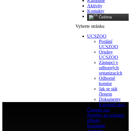
Kampaně
Aktivity
Kontakty
Čeština‎
Vyberte stránku
UCSZOO
Poslání
UCSZOO
Orgány
UCSZOO
Zástupci v
odborných
organizacích
Odborné
komise
Jak se stát
členem
Dokumenty
Kalendář akcí
Členské zoo
Projekty na ochranu
přírody
Kampaně
Aktivity