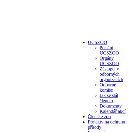
UCSZOO
Poslání
UCSZOO
Orgány
UCSZOO
Zástupci v
odborných
organizacích
Odborné
komise
Jak se stát
členem
Dokumenty
Kalendář akcí
Členské zoo
Projekty na ochranu
přírody