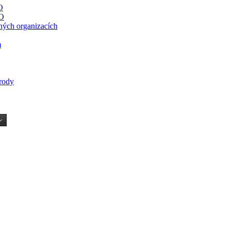
O
O
ných organizacích
m
írody