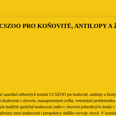
CSZOO PRO KOŇOVITÉ, ANTILOPY A 
né zasedání odborných komisí UCSZOO pro koňovité, antilopy a žirafy. 
ní zkušenosti s chovem, managementem zvířat, veterinární problematiku
sí bylo tradičně společné hodnocení změn v chovech jednotlivých druh
i, přesuny mezi institucemi i perspektivy dalšího rozvoje chovů. V komi