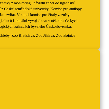
oznatky z monitoringu návratu zeber do ugandské
í z České zemědělské univerzity. Komise pro antilopy
cí zvířat. V rámci komise pro žirafy zazněly
 jedinců i aktuální vývoj chovu v několika českých
oologických zahradách bývalého Československa.
leby, Zoo Bratislava, Zoo Jihlava, Zoo Bojnice