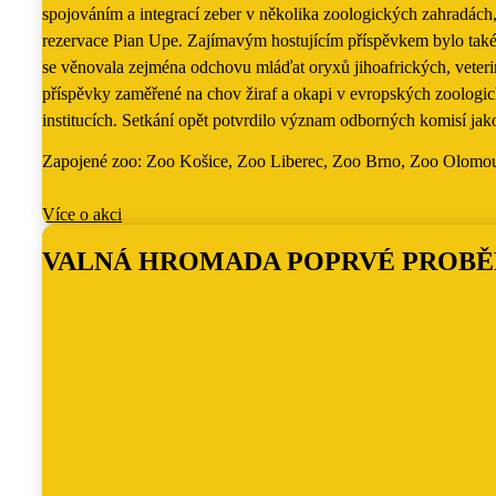
spojováním a integrací zeber v několika zoologických zahradác
rezervace Pian Upe. Zajímavým hostujícím příspěvkem bylo také 
se věnovala zejména odchovu mláďat oryxů jihoafrických, veteri
příspěvky zaměřené na chov žiraf a okapi v evropských zoologick
institucích. Setkání opět potvrdilo význam odborných komisí ja
Zapojené zoo
:
Zoo Košice, Zoo Liberec, Zoo Brno, Zoo Olomouc
Více o akci
VALNÁ HROMADA POPRVÉ PROBĚ