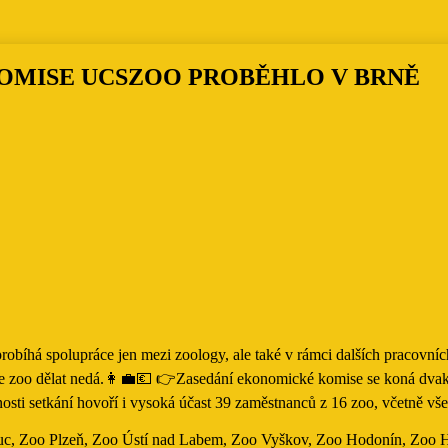
OMISE UCSZOO PROBĚHLO V BRNĚ
bíhá spolupráce jen mezi zoology, ale také v rámci dalších pracovních
e zoo dělat nedá.👩‍💼💶 👉Zasedání ekonomické komise se koná dvakrát
sti setkání hovoří i vysoká účast 39 zaměstnanců z 16 zoo, včetně 
c, Zoo Plzeň, Zoo Ústí nad Labem, Zoo Vyškov, Zoo Hodonín, Zoo Hl