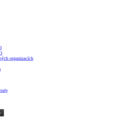
O
O
ných organizacích
m
írody