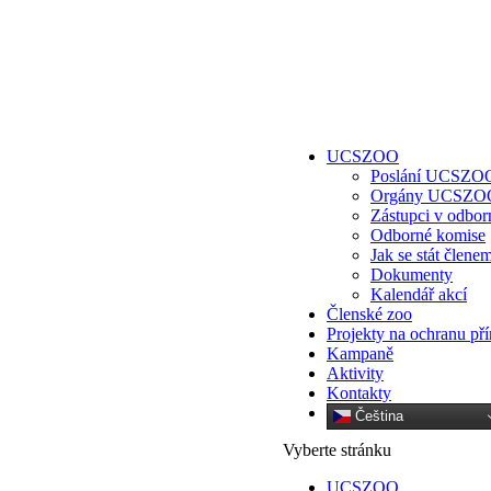
UCSZOO
Poslání UCSZO
Orgány UCSZO
Zástupci v odbor
Odborné komise
Jak se stát člene
Dokumenty
Kalendář akcí
Členské zoo
Projekty na ochranu př
Kampaně
Aktivity
Kontakty
Čeština‎
Vyberte stránku
UCSZOO