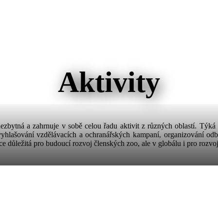
Aktivity
ytná a zahrnuje v sobě celou řadu aktivit z různých oblastí. Týká 
vyhlašování vzdělávacích a ochranářských kampaní, organizování odb
 důležitá pro budoucí rozvoj členských zoo, ale v globálu i pro rozvoj