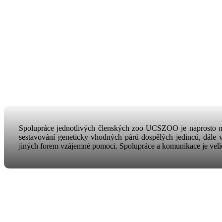
Spolupráce jednotlivých členských zoo UCSZOO je naprosto nezb
sestavování geneticky vhodných párů dospělých jedinců, dále 
jiných forem vzájemné pomoci. Spolupráce a komunikace je velice