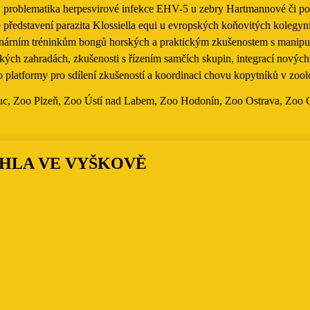
h, problematika herpesvirové infekce EHV-5 u zebry Hartmannové či p
představení parazita Klossiella equi u evropských koňovitých kolegyn
nárním tréninkům bongů horských a praktickým zkušenostem s manipula
ých zahradách, zkušenosti s řízením samčích skupin, integrací nových
ko platformy pro sdílení zkušeností a koordinaci chovu kopytníků v z
, Zoo Plzeň, Zoo Ústí nad Labem, Zoo Hodonín, Zoo Ostrava, Zoo Ch
HLA VE VYŠKOVĚ