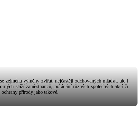
se zejména výměny zvířat, nejčastěji odchovaných mláďat, ale i
orných stáží zaměstnanců, pořádání různých společných akcí či
 ochrany přírody jako takové.