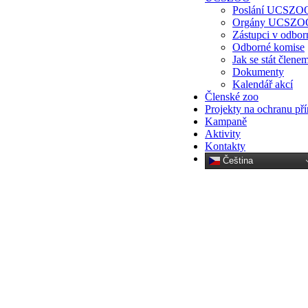
Poslání UCSZO
Orgány UCSZO
Zástupci v odbor
Odborné komise
Jak se stát člene
Dokumenty
Kalendář akcí
Členské zoo
Projekty na ochranu př
Kampaně
Aktivity
Kontakty
Čeština‎