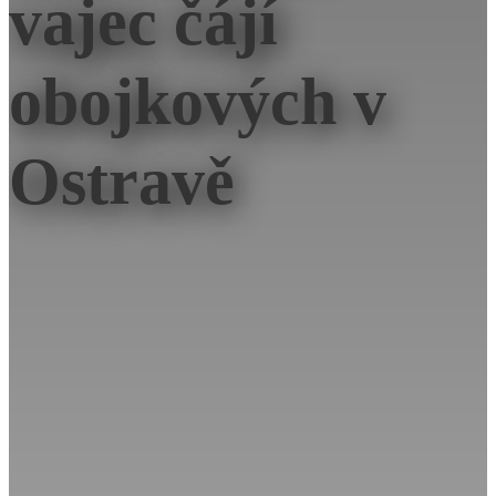
vajec čájí
obojkových v
Ostravě