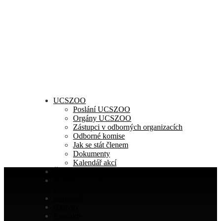
UCSZOO
Poslání UCSZOO
Orgány UCSZOO
Zástupci v odborných organizacích
Odborné komise
Jak se stát členem
Dokumenty
Kalendář akcí
Členské zoo
Projekty na ochranu
přírody
Kampaně
Aktivity
Kontakty