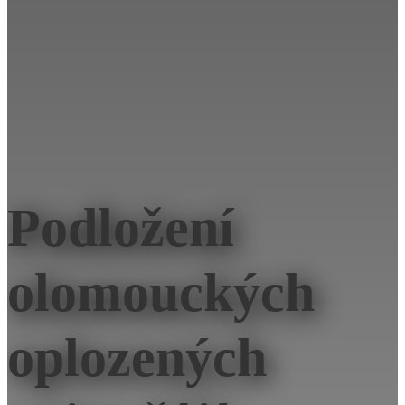
Podložení
olomouckých
oplozených