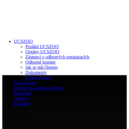
UCSZOO
Poslání UCSZOO
Orgány UCSZOO
Zástupci v odborných organizacích
Odborné komise
Jak se stát členem
Dokumenty
Kalendář akcí
Členské zoo
Projekty na ochranu přírody
Kampaně
Aktivity
Kontakty
Vyberte stránku