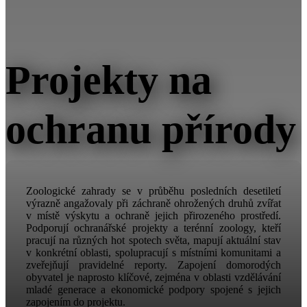
Projekty na
ochranu přírody
Zoologické zahrady se v průběhu posledních desetiletí
výrazně angažovaly při záchraně ohrožených druhů zvířat
v místě výskytu a ochraně jejich přirozeného prostředí.
Podporují ochranářské projekty a terénní zoology, kteří
pracují na různých hot spotech světa, mapují aktuální stav
v konkrétní oblasti, spolupracují s místními komunitami a
zveřejňují pravidelné reporty. Zapojení domorodých
obyvatel je naprosto klíčové, zejména v oblasti vzdělávání
mladé generace a ekonomické podpory spojené s jejich
zapojením do projektu.