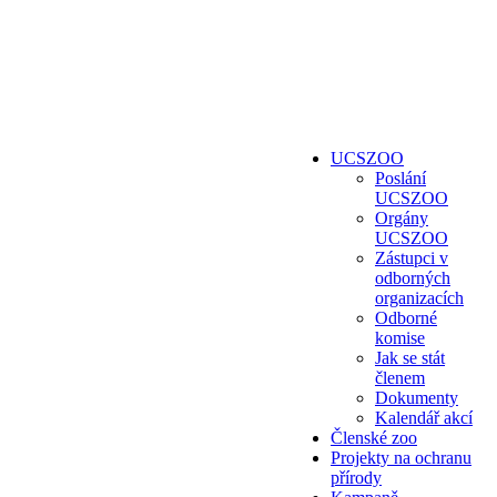
UCSZOO
Poslání
UCSZOO
Orgány
UCSZOO
Zástupci v
odborných
organizacích
Odborné
komise
Jak se stát
členem
Dokumenty
Kalendář akcí
Členské zoo
Projekty na ochranu
přírody