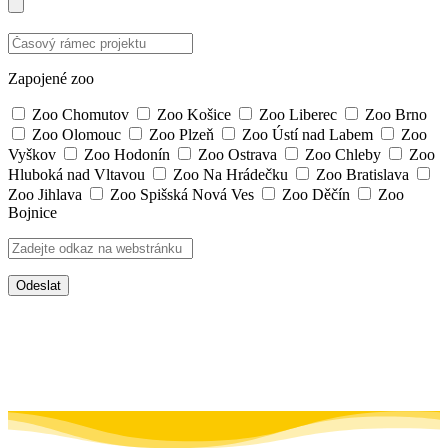
Zapojené zoo
Zoo Chomutov
Zoo Košice
Zoo Liberec
Zoo Brno
Zoo Olomouc
Zoo Plzeň
Zoo Ústí nad Labem
Zoo
Vyškov
Zoo Hodonín
Zoo Ostrava
Zoo Chleby
Zoo
Hluboká nad Vltavou
Zoo Na Hrádečku
Zoo Bratislava
Zoo Jihlava
Zoo Spišská Nová Ves
Zoo Děčín
Zoo
Bojnice
Odeslat