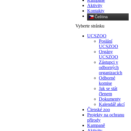
Kampaně
Aktivity
Kontakty
Čeština‎
Vyberte stránku
UCSZOO
Poslání
UCSZOO
Orgány
UCSZOO
Zástupci v
odborných
organizacích
Odborné
komise
Jak se stát
členem
Dokumenty
Kalendář akcí
Členské zoo
Projekty na ochranu
přírody
Kampaně
Aktivity