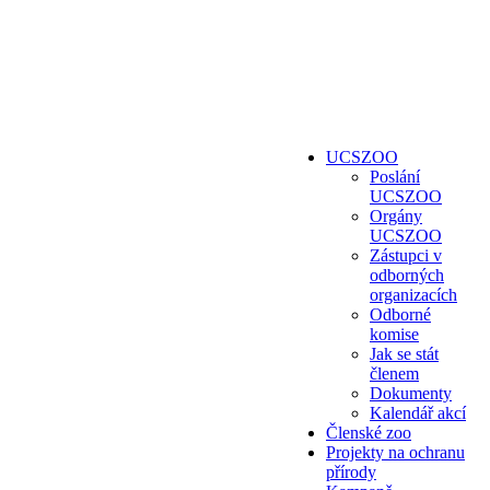
UCSZOO
Poslání
UCSZOO
Orgány
UCSZOO
Zástupci v
odborných
organizacích
Odborné
komise
Jak se stát
členem
Dokumenty
Kalendář akcí
Členské zoo
Projekty na ochranu
přírody