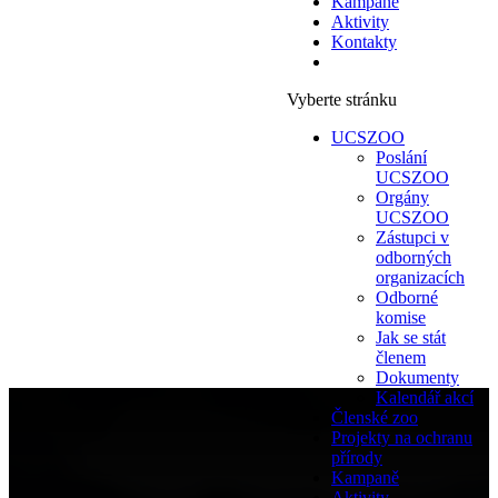
Kampaně
Aktivity
Kontakty
Vyberte stránku
UCSZOO
Poslání
UCSZOO
Orgány
UCSZOO
Zástupci v
odborných
organizacích
Odborné
komise
Jak se stát
členem
Dokumenty
Kalendář akcí
Členské zoo
Projekty na ochranu
přírody
Kampaně
Aktivity