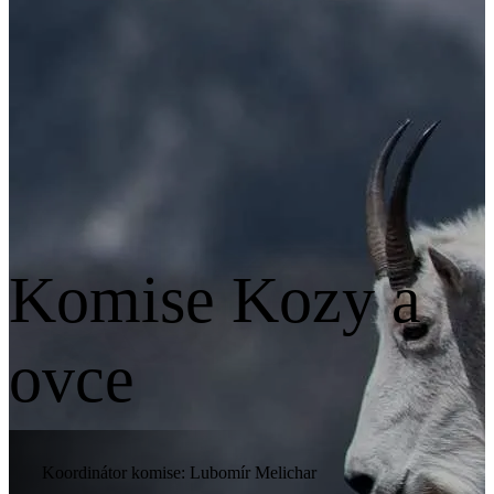
Komise Kozy a
ovce
Koordinátor komise: Lubomír Melichar