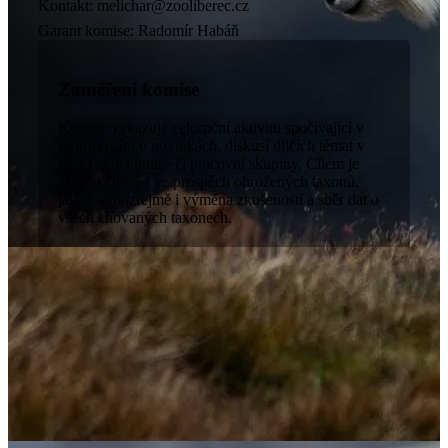
Kontakt: melichar@zooliberec.cz
Garant komise: Radomír Habáň
Zaměření komise
Komise vykazuje celoroční aktivitu spočívající v
informování o novinkách, diskusí dílčích témat v
rámci celé komise či pracovní skupiny. Cílem je
aktivní činnost ve prospěch ohrožených taxonů,
jakož samozřejmě i výměna zkušeností a sběr dat o
všech chovaných taxonech.