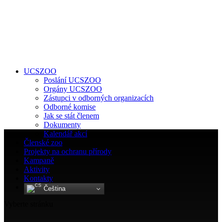
UCSZOO
Poslání UCSZOO
Orgány UCSZOO
Zástupci v odborných organizacích
Odborné komise
Jak se stát členem
Dokumenty
Kalendář akcí
Členské zoo
Projekty na ochranu přírody
Kampaně
Aktivity
Kontakty
Čeština‎
Vyberte stránku