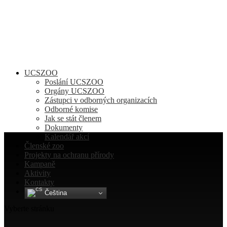
UCSZOO
Poslání UCSZOO
Orgány UCSZOO
Zástupci v odborných organizacích
Odborné komise
Jak se stát členem
Dokumenty
Kalendář akcí
Členské zoo
Projekty na ochranu přírody
Kampaně
Aktivity
Kontakty
Čeština‎
Vyberte stránku